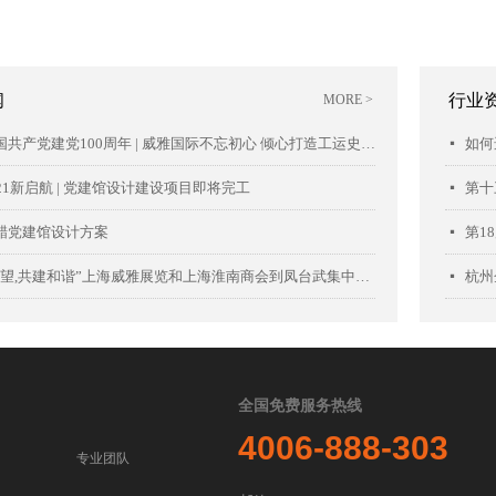
闻
行业
MORE >
庆祝中国共产党建党100周年 | 威雅国际不忘初心 倾心打造工运史陈列馆项目落成开幕
如何
넷
21新启航 | 党建馆设计建设项目即将完工
第十
넷
醋党建馆设计方案
第1
넷
“关爱希望,共建和谐”上海威雅展览和上海淮南商会到凤台武集中学慰问
杭州
넷
全国免费服务热线
4006-888-303
专业团队