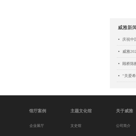
威雅新
넷
威雅20
넷
顾桥陈
넷
넷
馆厅案例
主题文化馆
关于威雅
企业展厅
文史馆
公司简介