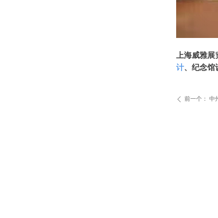
上海威雅展
计
、纪念馆
前一个：
中
ꄴ