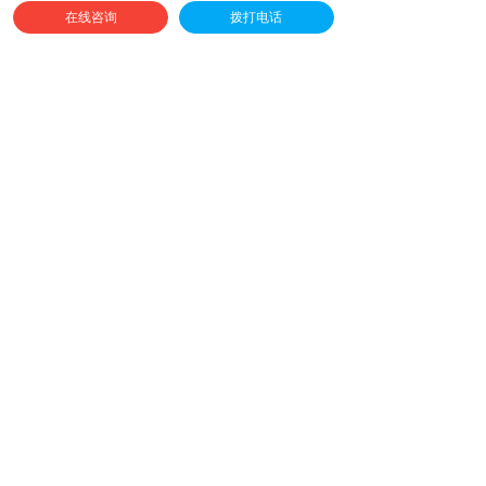
验一级资质,48小时极速出图！
在线咨询
拨打电话
前一个：
无
ꄴ
后一个：
中国电信博物馆设计
ꄲ
全球免费服务热线
4006-888-303
邮箱：sh-weiya@163.com
地址：上海市闵行区萃建东路58弄绿地蓝海3号楼816室
扫一扫
关注我们