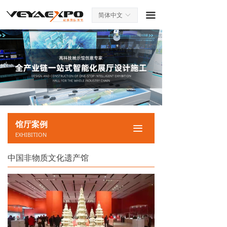
끀
简体中文
ꀅ
馆厅案例
끀
EXHIBITION
中国非物质文化遗产馆