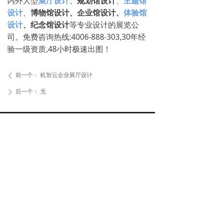
内外大型
展厅设计
、
规划馆设计
、
主题馆
设计
、
博物馆设计、企业馆设计、
体验馆
设计
、纪念馆设计
等专业设计的展览公
司。免费咨询热线:4006-888-303,30年经
验一级资质,48小时极速出图！
前一个：
机智云企业展厅设计
ꄴ
后一个：
无
ꄲ
全球免费服务热线
4006-888-303
邮箱：sh-weiya@163.com
地址：上海市闵行区萃建东路58弄绿地蓝海3号楼816室