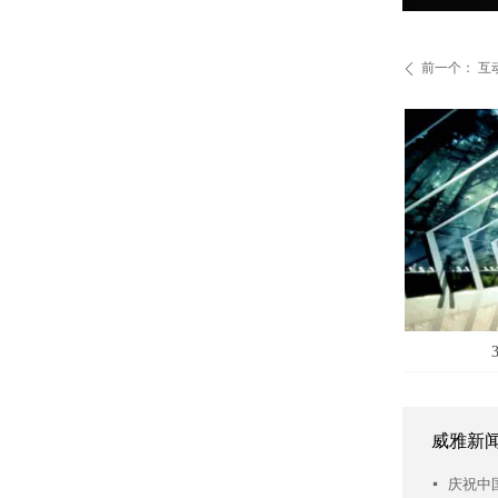
前一个：
互
ꄴ
넳
单面全息互动沙盘
360度全息互动沙盘
威雅新
넷