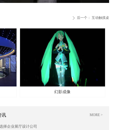
后一个：
互动触摸桌
ꄲ
넲
幻影成像
三维立体互动投影沙盘
资讯
MORE >
选择企业展厅设计公司