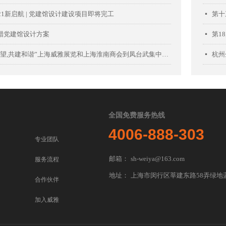
21新启航 | 党建馆设计建设项目即将完工
第十
넷
醋党建馆设计方案
第1
넷
“关爱希望,共建和谐”上海威雅展览和上海淮南商会到凤台武集中学慰问
杭州
넷
全国免费服务热线
4006-888-303
专业团队
邮箱：
sh-weiya@163.com
服务流程
地址：
上海市闵行区莘建东路58弄绿地蓝
合作伙伴
加入威雅