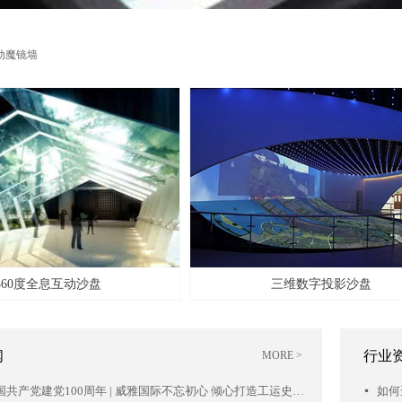
动魔镜墙
三维数字投影沙盘
闻
行业
MORE >
庆祝中国共产党建党100周年 | 威雅国际不忘初心 倾心打造工运史陈列馆项目落成开幕
如何
넷