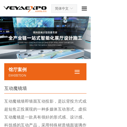
끀
简体中文
ꀅ
馆厅案例
끀
EXHIBITION
互动魔镜墙
互动魔镜墙即墙面互动投影，是以背投方式或
超短焦正投展现的一种多媒体互动形式。虚拟
互动魔镜是一款具有很好的形式感、设计感、
科技感的互动产品，采用特殊材质镜面玻璃作