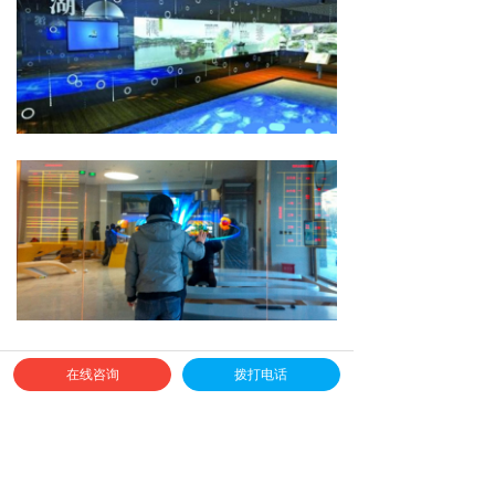
前一个：
单面全息互动沙盘
ꄴ
在线咨询
拨打电话
后一个：
互动电子翻书
ꄲ
全球免费服务热线