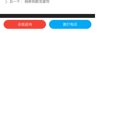
后一个：
顾桥陈醋党建馆
ꄲ
全球免费服务热线
在线咨询
拨打电话
4006-888-303
邮箱：sh-weiya@163.com
地址：上海市闵行区萃建东路58弄绿地蓝海3号楼816室
扫一扫
关注我们
版权所有© 上海威雅展厅设计
沪ICP备17032585号-1
沪公网安备31011202009716号
本网站由阿里云提供云计算及安全服务