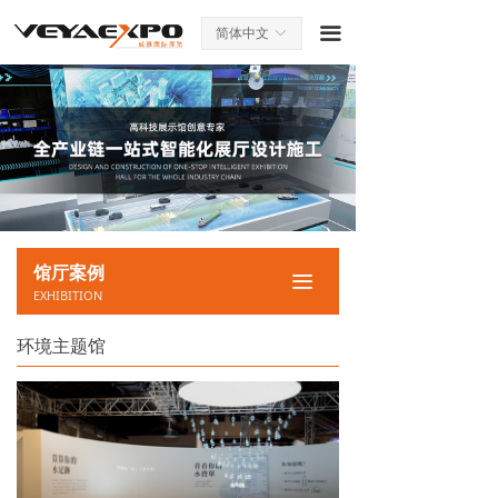
끀
简体中文
ꀅ
馆厅案例
끀
EXHIBITION
环境主题馆