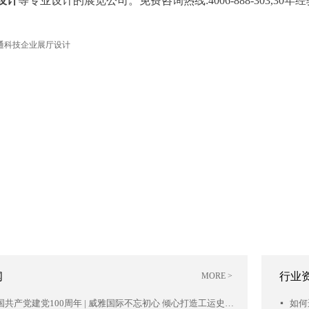
设计
等专业设计的展览公司。免费咨询热线:4006-888-303,30
通科技企业展厅设计
闻
行业
MORE >
庆祝中国共产党建党100周年 | 威雅国际不忘初心 倾心打造工运史陈列馆项目落成开幕
如何
넷