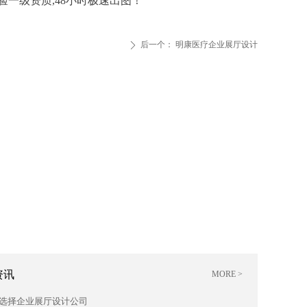
年经验一级资质,48小时极速出图！
后一个：
明康医疗企业展厅设计
ꄲ
资讯
MORE >
选择企业展厅设计公司