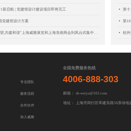
21新启航 | 党建馆设计建设项目即将完工
第十
넷
醋党建馆设计方案
第1
넷
“关爱希望,共建和谐”上海威雅展览和上海淮南商会到凤台武集中学慰问
杭州
넷
全国免费服务热线
4006-888-303
专业团队
邮箱：
sh-weiya@163.com
服务流程
地址：
上海市闵行区莘建东路58弄绿地蓝
合作伙伴
加入威雅