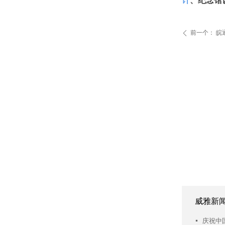
计
、纪念馆
前一个：
皖
ꄴ
威雅新
넷