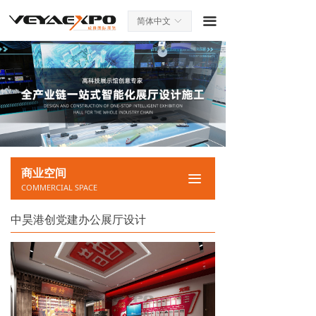
끀
简体中文
ꀅ
商业空间
끀
COMMERCIAL SPACE
中昊港创党建办公展厅设计