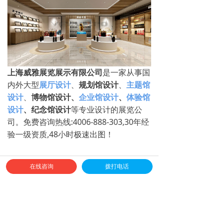
上海威雅展览展示有限公司
是一家从事国
内外大型
展厅设计
、
规划馆设计
、
主题馆
设计
、
博物馆设计、
企业馆设计
、
体验馆
设计
、纪念馆设计
等专业设计的展览公
司。免费咨询热线:4006-888-303,30年经
验一级资质,48小时极速出图！
前一个：
欧斯特企业展厅设计
ꄴ
在线咨询
拨打电话
后一个：
伊之密企业展厅设计
ꄲ
全球免费服务热线