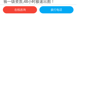
验一级资质,48小时极速出图！
在线咨询
拨打电话
前一个：
精准医疗产业馆设计
ꄴ
后一个：
康美粤奥展馆设计
ꄲ
全球免费服务热线
4006-888-303
邮箱：sh-weiya@163.com
地址：上海市闵行区萃建东路58弄绿地蓝海3号楼816室
扫一扫
关注我们