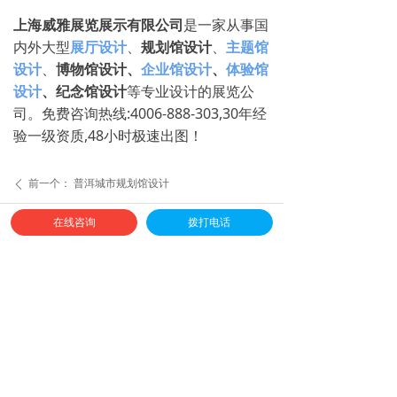
上海威雅展览展示有限公司
是一家从事国
内外大型
展厅设计
、
规划馆设计
、
主题馆
设计
、
博物馆设计、
企业馆设计
、
体验馆
设计
、纪念馆设计
等专业设计的展览公
司。免费咨询热线:4006-888-303,30年经
验一级资质,48小时极速出图！
前一个：
普洱城市规划馆设计
ꄴ
后一个：
贵阳城市规划馆设计
ꄲ
在线咨询
拨打电话
全球免费服务热线
4006-888-303
邮箱：sh-weiya@163.com
地址：上海市闵行区萃建东路58弄绿地蓝海3号楼816室