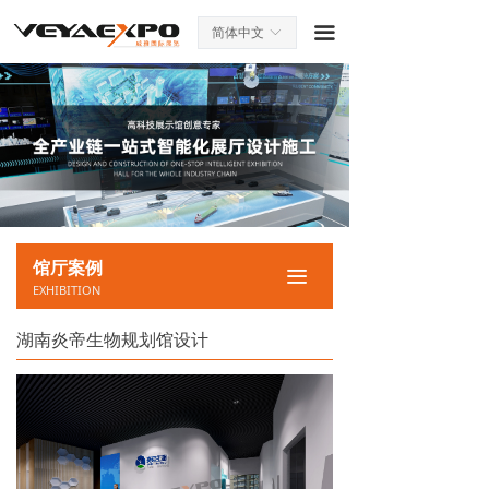
끀
简体中文
ꀅ
馆厅案例
끀
EXHIBITION
湖南炎帝生物规划馆设计