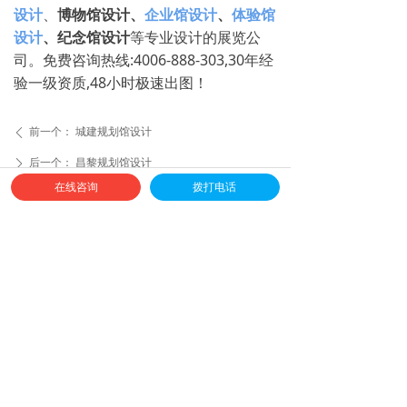
设计
、
博物馆设计、
企业馆设计
、
体验馆
设计
、纪念馆设计
等专业设计的展览公
司。免费咨询热线:4006-888-303,30年经
验一级资质,48小时极速出图！
前一个：
城建规划馆设计
ꄴ
后一个：
昌黎规划馆设计
ꄲ
在线咨询
拨打电话
全球免费服务热线
4006-888-303
邮箱：sh-weiya@163.com
地址：上海市闵行区萃建东路58弄绿地蓝海3号楼816室