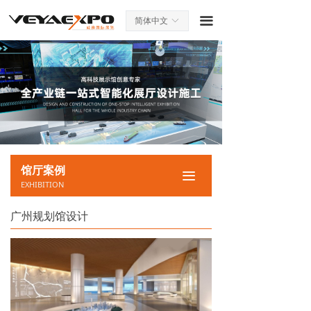
끀
简体中文
ꀅ
馆厅案例
끀
EXHIBITION
广州规划馆设计