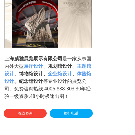
上海威雅展览展示有限公司
是一家从事国
内外大型
展厅设计
、
规划馆设计
、
主题馆
设计
、
博物馆设计、
企业馆设计
、
体验馆
设计
、纪念馆设计
等专业设计的展览公
司。免费咨询热线:4006-888-303,30年经
验一级资质,48小时极速出图！
前一个：
沈博涵纪念馆设计
ꄴ
在线咨询
拨打电话
后一个：
革命主题纪念馆设计
ꄲ