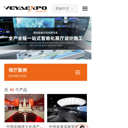
끀
简体中文
ꀅ
馆厅案例
끀
EXHIBITION
共
40
个产品
中国非物质文化遗产馆
中州未来实验室展示馆设计