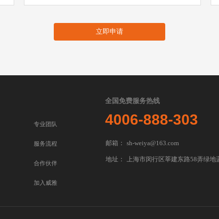
立即申请
全国免费服务热线
4006-888-303
专业团队
邮箱：
sh-weiya@163.com
服务流程
地址：
上海市闵行区莘建东路58弄绿地蓝
合作伙伴
加入威雅